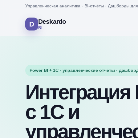
Управленческая аналитика · BI-отчёты · Дашборды для
Deskardo
D
BI
Power BI + 1С · управленческие отчёты · дашбор
Интеграция 
с 1С и
управленче