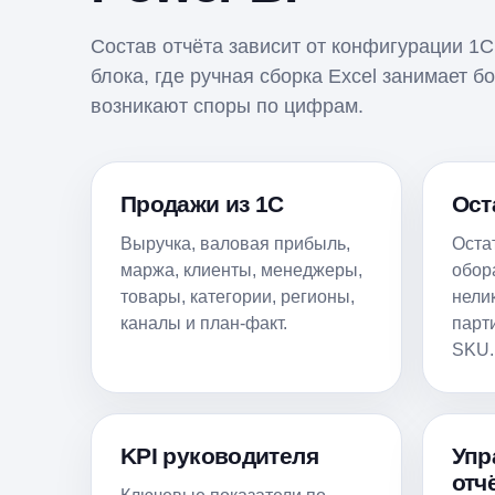
Состав отчёта зависит от конфигурации 1
блока, где ручная сборка Excel занимает 
возникают споры по цифрам.
Продажи из 1С
Ост
Выручка, валовая прибыль,
Оста
маржа, клиенты, менеджеры,
обор
товары, категории, регионы,
нели
каналы и план-факт.
парт
SKU.
KPI руководителя
Упр
отч