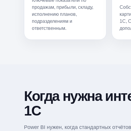
Ключевые показатели по
продажам, прибыли, складу,
Собс
исполнению планов,
карт
подразделениям и
1С, 
ответственным.
допо
Когда нужна инт
1С
Power BI нужен, когда стандартных отчёто