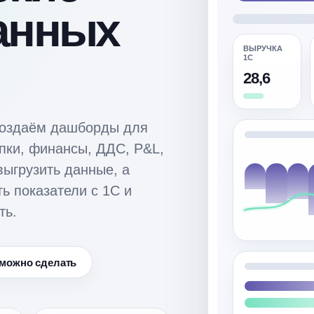
данных
ВЫРУЧКА
1С
28,6
создаём дашборды для
упки, финансы, ДДС, P&L,
выгрузить данные, а
ть показатели с 1С и
ть.
 можно сделать