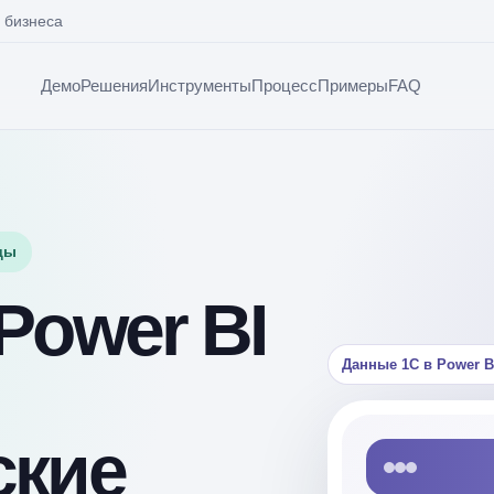
 бизнеса
Демо
Решения
Инструменты
Процесс
Примеры
FAQ
ды
Power BI
Данные 1С в Power B
ские