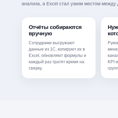
анализа, а Excel стал узким местом межд
Отчёты собираются
Нуж
вручную
кот
Сотрудники выгружают
Руко
данные из 1С, копируют их в
мене
Excel, обновляют формулы и
кана
каждый раз тратят время на
KPI 
сверку.
груп