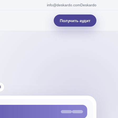
info@deskardo.com
Deskardo
Получить аудит
I